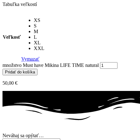
Tabuľka veľkostí
XS
S
M
Veľkosť
L
XL
XXL
Vymazať
množstvo Must have Mikina LIFE TIME natural
Pridať do košíka
50,00
€
Neváhaj sa opýtať…