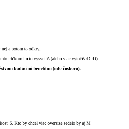
 nej a potom to odkry.
.
týmto tričkom im to vysvetlíš (alebo viac vytočíš :D :D)
žstvom budúcimi benefitmi (info čoskoro).
sť S. Kto by chcel viac oversize sedelo by aj M.