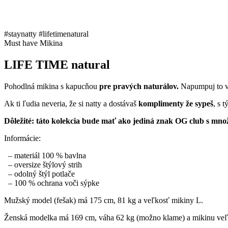
#staynatty #lifetimenatural
Must have Mikina
LIFE TIME natural
Pohodlná mikina s kapucňou
pre pravých naturálov.
Napumpuj to v
Ak ti ľudia neveria, že si natty a dostávaš
komplimenty že sypeš
, s 
Dôležité: táto kolekcia bude mať ako jediná znak OG club s mno
Informácie:
– materiál 100 % bavlna
– oversize štýlový strih
– odolný štýl potlače
– 100 % ochrana voči sýpke
Mužský model (fešak) má 175 cm, 81 kg a veľkosť mikiny L.
Ženská modelka má 169 cm, váha 62 kg (možno klame) a mikinu veľko