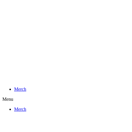
Preskočiť
na
obsah
Merch
Menu
Merch