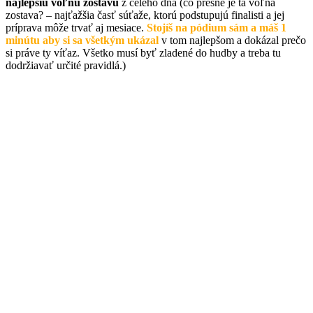
najlepšiu voľnú zostavu
z celého dňa (čo presne je tá voľná
zostava? – najťažšia časť súťaže, ktorú podstupujú finalisti a jej
príprava môže trvať aj mesiace.
Stojíš na pódium sám a máš 1
minútu aby si sa všetkým ukázal
v tom najlepšom a dokázal prečo
si práve ty víťaz. Všetko musí byť zladené do hudby a treba tu
dodržiavať určité pravidlá.)