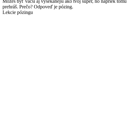
Môžeš byť väčší aj vysekanejší ako tvoj súper, no napriek tomu
prehráš. Prečo? Odpoveď je pózing.
Lekcie pózingu