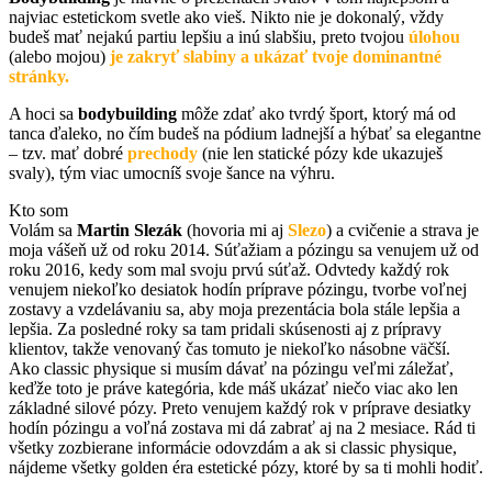
najviac estetickom svetle ako vieš. Nikto nie je dokonalý, vždy
budeš mať nejakú partiu lepšiu a inú slabšiu, preto tvojou
úlohou
(alebo mojou)
je
zakryť slabiny a ukázať tvoje dominantné
stránky.
A hoci sa
bodybuilding
môže zdať ako tvrdý šport, ktorý má od
tanca ďaleko, no čím budeš na pódium ladnejší a hýbať sa elegantne
– tzv. mať dobré
prechody
(nie len statické pózy kde ukazuješ
svaly), tým viac umocníš svoje šance na výhru.
Kto som
Volám sa
Martin Slezák
(hovoria mi aj
Slezo
) a cvičenie a strava je
moja vášeň už od roku 2014. Súťažiam a pózingu sa venujem už od
roku 2016, kedy som mal svoju prvú súťaž. Odvtedy každý rok
venujem niekoľko desiatok hodín príprave pózingu, tvorbe voľnej
zostavy a vzdelávaniu sa, aby moja prezentácia bola stále lepšia a
lepšia. Za posledné roky sa tam pridali skúsenosti aj z prípravy
klientov, takže venovaný čas tomuto je niekoľko násobne väčší.
Ako classic physique si musím dávať na pózingu veľmi záležať,
keďže toto je práve kategória, kde máš ukázať niečo viac ako len
základné silové pózy. Preto venujem každý rok v príprave desiatky
hodín pózingu a voľná zostava mi dá zabrať aj na 2 mesiace. Rád ti
všetky zozbierane informácie odovzdám a ak si classic physique,
nájdeme všetky golden éra estetické pózy, ktoré by sa ti mohli hodiť.