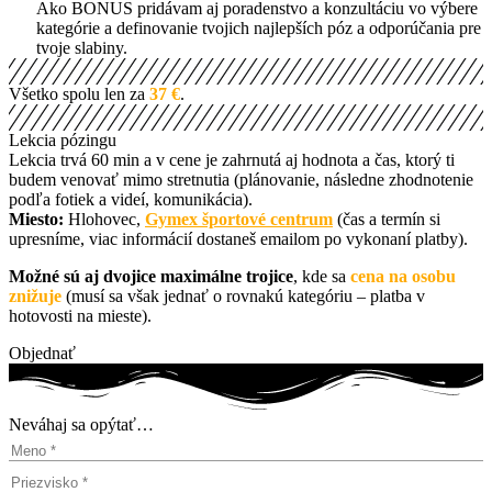
Ako BONUS pridávam aj poradenstvo a konzultáciu vo výbere
kategórie a definovanie tvojich najlepších póz a odporúčania pre
tvoje slabiny.
Všetko spolu len za
37 €
.
Lekcia pózingu
Lekcia trvá 60 min a v cene je zahrnutá aj hodnota a čas, ktorý ti
budem venovať mimo stretnutia (plánovanie, následne zhodnotenie
podľa fotiek a videí, komunikácia).
Miesto:
Hlohovec,
Gymex športové centrum
(čas a termín si
upresníme, viac informácií dostaneš emailom po vykonaní platby).
Možné sú aj dvojice maximálne trojice
, kde sa
cena na osobu
znižuje
(musí sa však jednať o rovnakú kategóriu – platba v
hotovosti na mieste).
Objednať
Neváhaj sa opýtať…