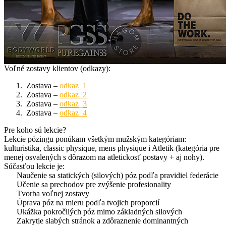
Voľné zostavy klientov (odkazy):
Zostava –
odkaz_1
Zostava –
odkaz_2
Zostava –
odkaz_3
Zostava –
odkaz_4
Pre koho sú lekcie?
Lekcie pózingu ponúkam všetkým mužským kategóriam:
kulturistika, classic physique, mens physique i Atletik (kategória pre
menej osvalených s dôrazom na atletickosť postavy + aj nohy).
Súčasťou lekcie je:
Naučenie sa statických (silových) póz podľa pravidiel federácie
Učenie sa prechodov pre zvýšenie profesionality
Tvorba voľnej zostavy
Úprava póz na mieru podľa tvojich proporcií
Ukážka pokročilých póz mimo základných silových
Zakrytie slabých stránok a zdôraznenie dominantných