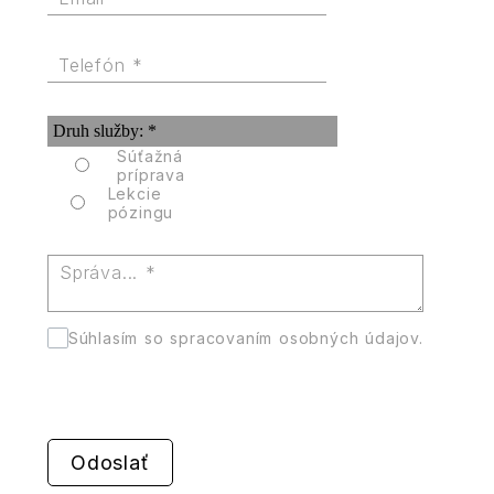
Druh služby:
*
Súťažná
príprava
Lekcie
pózingu
Súhlasím so spracovaním osobných údajov.
Odoslať