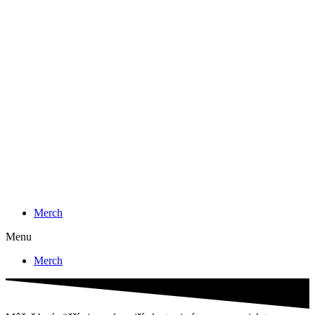
Preskočiť
na
obsah
Merch
Menu
Merch