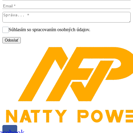
Súhlasím so spracovaním osobných údajov.
Odoslať
acebook