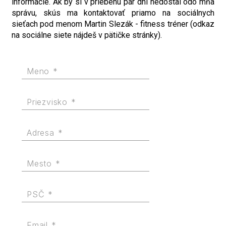
informácie. Ak by si v priebehu pár dní nedostal odo mňa
správu, skús ma kontaktovať priamo na sociálnych
sieťach pod menom Martin Slezák - fitness tréner (odkaz
na sociálne siete nájdeš v pätičke stránky).