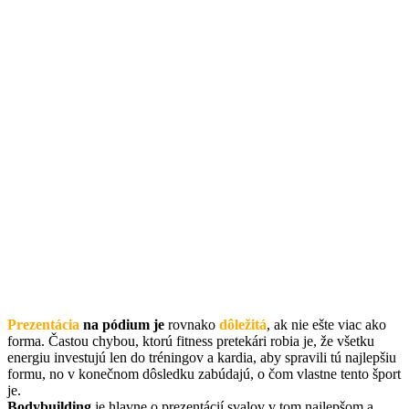
Prezentácia
na pódium je
rovnako
dôležitá
, ak nie ešte viac ako
forma. Častou chybou, ktorú fitness pretekári robia je, že všetku
energiu investujú len do tréningov a kardia, aby spravili tú najlepšiu
formu, no v konečnom dôsledku zabúdajú, o čom vlastne tento šport
je.
Bodybuilding
je hlavne o prezentácií svalov v tom najlepšom a